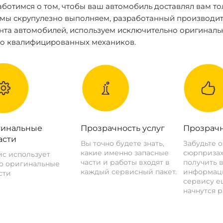
ботимся о том, чтобы ваш автомобиль доставлял вам то
 мы скрупулезно выполняем, разработанный производит
нта автомобилей, используем исключительно оригиналь
ко квалифицированных механиков.
инальные
Прозрачность услуг
Прозрачн
асти
Вы точно будете знать,
Забудьте 
какие именно запасные
сюрпризах
с использует
части и работы входят в
получить 
о оригинальные
каждый сервисный пакет.
информац
сти
сервису ещ
начнутся р