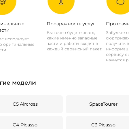
инальные
Прозрачность услуг
Прозрачн
асти
Вы точно будете знать,
Забудьте 
какие именно запасные
сюрпризах
с использует
части и работы входят в
получить 
о оригинальные
каждый сервисный пакет.
информац
сти
сервису ещ
начнутся р
гие модели
C5 Aircross
SpaceTourer
C4 Picasso
C3 Picasso