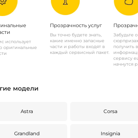
инальные
Прозрачность услуг
Прозрачн
асти
Вы точно будете знать,
Забудьте 
какие именно запасные
сюрпризах
с использует
части и работы входят в
получить 
о оригинальные
каждый сервисный пакет.
информац
сти
сервису ещ
начнутся р
гие модели
Astra
Corsa
Grandland
Insignia