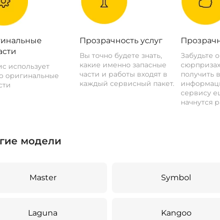
инальные
Прозрачность услуг
Прозрачн
асти
Вы точно будете знать,
Забудьте 
какие именно запасные
сюрпризах
с использует
части и работы входят в
получить 
о оригинальные
каждый сервисный пакет.
информац
сти
сервису ещ
начнутся р
гие модели
Master
Symbol
Laguna
Kangoo