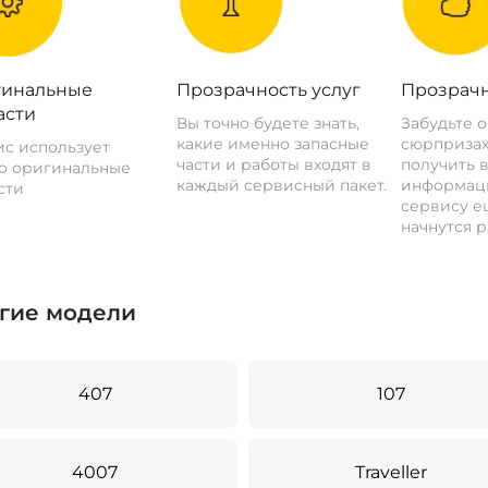
инальные
Прозрачность услуг
Прозрачн
асти
Вы точно будете знать,
Забудьте 
какие именно запасные
сюрпризах
с использует
части и работы входят в
получить 
о оригинальные
каждый сервисный пакет.
информац
сти
сервису ещ
начнутся р
гие модели
407
107
4007
Traveller