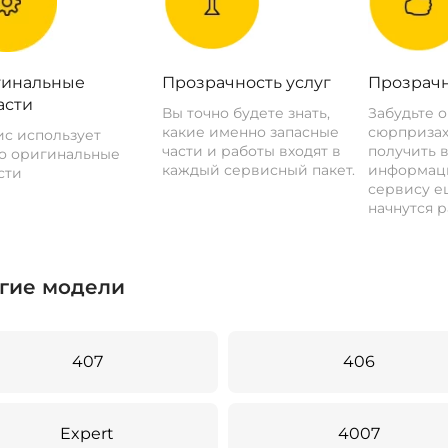
инальные
Прозрачность услуг
Прозрачн
асти
Вы точно будете знать,
Забудьте 
какие именно запасные
сюрпризах
с использует
части и работы входят в
получить 
о оригинальные
каждый сервисный пакет.
информац
сти
сервису ещ
начнутся р
гие модели
407
406
Expert
4007