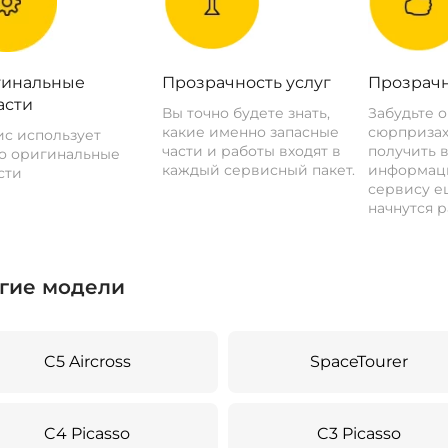
инальные
Прозрачность услуг
Прозрачн
асти
Вы точно будете знать,
Забудьте 
какие именно запасные
сюрпризах
с использует
части и работы входят в
получить 
о оригинальные
каждый сервисный пакет.
информац
сти
сервису ещ
начнутся р
гие модели
C5 Aircross
SpaceTourer
C4 Picasso
C3 Picasso