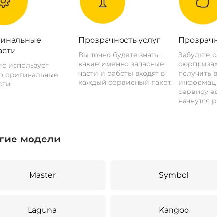
инальные
Прозрачность услуг
Прозрачн
асти
Вы точно будете знать,
Забудьте 
какие именно запасные
сюрпризах
с использует
части и работы входят в
получить 
о оригинальные
каждый сервисный пакет.
информац
сти
сервису ещ
начнутся р
гие модели
Master
Symbol
Laguna
Kangoo