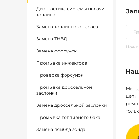
Диагностика системы подачи
Зап
топлива
Замена топливного насоса
Замена ТНВД
Нажим
Замена форсунок
Промывка инжектора
Наш
Проверка форсунок
Промывка дроссельной
Мы за
заслонки
цели
ремо
Замена дроссельной заслонки
толь
Промывка топливного бака
Замена лямбда зонда