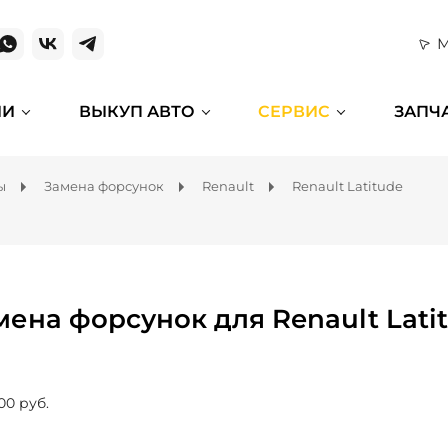
М
ИИ
ВЫКУП АВТО
СЕРВИС
ЗАПЧ
ы
Замена форсунок
Renault
Renault Latitude
мена форсунок для Renault Lati
00 руб.