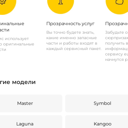
инальные
Прозрачность услуг
Прозрачн
асти
Вы точно будете знать,
Забудьте 
какие именно запасные
сюрпризах
с использует
части и работы входят в
получить 
о оригинальные
каждый сервисный пакет.
информац
сти
сервису ещ
начнутся р
гие модели
Master
Symbol
Laguna
Kangoo