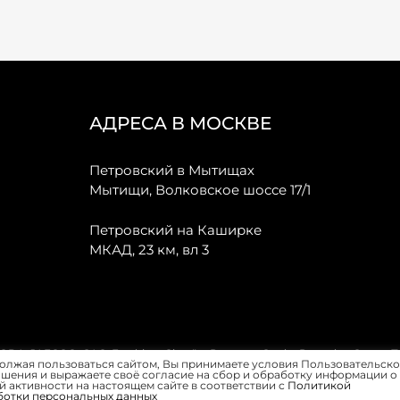
АДРЕСА В МОСКВЕ
Петровский в Мытищах
Мытищи, Волковское шоссе 17/1
Петровский на Каширке
МКАД, 23 км, вл 3
, JAECOO, GAC, Forthing, Citroёn, Peugeot, Opel и Renault в Санкт-
олжая пользоваться сайтом, Вы принимаете условия Пользовательско
шения и выражаете своё согласие на сбор и обработку информации о
 активности на настоящем сайте в соответствии с
Политикой
ботки персональных данных