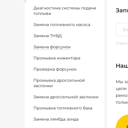
Диагностика системы подачи
Зап
топлива
Замена топливного насоса
Замена ТНВД
Нажим
Замена форсунок
Промывка инжектора
Наш
Проверка форсунок
Промывка дроссельной
Мы за
заслонки
цели
ремо
Замена дроссельной заслонки
толь
Промывка топливного бака
Замена лямбда зонда