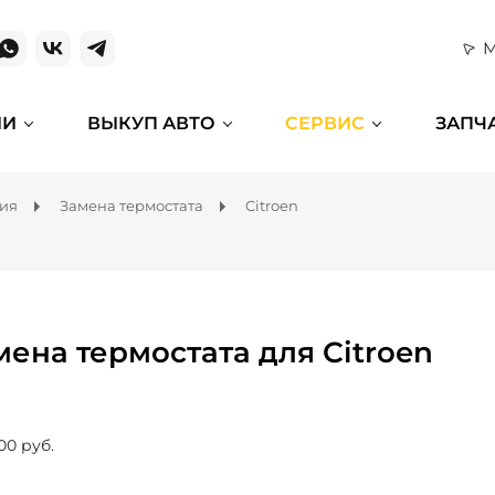
М
ИИ
ВЫКУП АВТО
СЕРВИС
ЗАПЧ
ния
Замена термостата
Citroen
мена термостата для Citroen
00 руб.