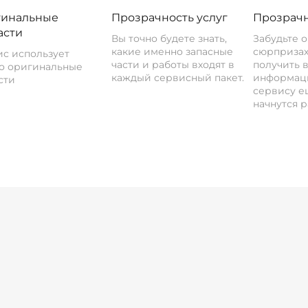
инальные
Прозрачность услуг
Прозрачн
асти
Вы точно будете знать,
Забудьте 
какие именно запасные
сюрпризах
с использует
части и работы входят в
получить 
о оригинальные
каждый сервисный пакет.
информац
сти
сервису ещ
начнутся р