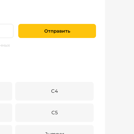
Отправить
нных
C4
C5