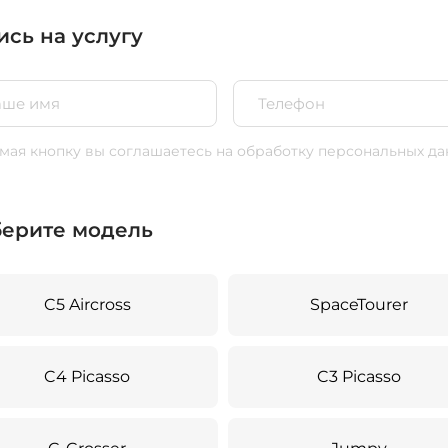
ись на услугу
ая кнопку вы соглашаетесь
на обработку персональных да
ерите модель
C5 Aircross
SpaceTourer
C4 Picasso
C3 Picasso