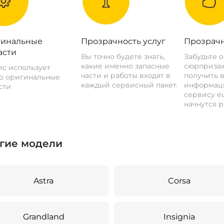
инальные
Прозрачность услуг
Прозрачн
асти
Вы точно будете знать,
Забудьте 
какие именно запасные
сюрпризах
с использует
части и работы входят в
получить 
о оригинальные
каждый сервисный пакет.
информац
сти
сервису ещ
начнутся р
гие модели
Astra
Corsa
Grandland
Insignia