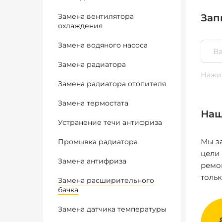
Замена вентилятора
Зап
охлаждения
Замена водяного насоса
Замена радиатора
Нажим
Замена радиатора отопителя
Замена термостата
Наш
Устранение течи антифриза
Мы за
Промывка радиатора
цели
Замена антифриза
ремо
толь
Замена расширительного
бачка
Замена датчика температуры