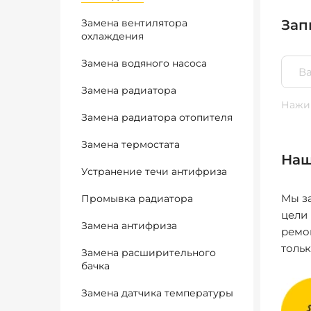
Замена вентилятора
Зап
охлаждения
Замена водяного насоса
Замена радиатора
Нажим
Замена радиатора отопителя
Замена термостата
Наш
Устранение течи антифриза
Мы за
Промывка радиатора
цели
Замена антифриза
ремо
толь
Замена расширительного
бачка
Замена датчика температуры