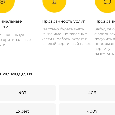
инальные
Прозрачность услуг
Прозрачн
асти
Вы точно будете знать,
Забудьте 
какие именно запасные
сюрпризах
с использует
части и работы входят в
получить 
о оригинальные
каждый сервисный пакет.
информац
сти
сервису ещ
начнутся р
гие модели
407
406
Expert
4007