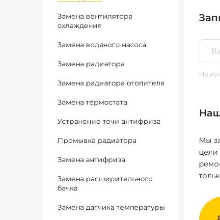
Замена вентилятора
Зап
охлаждения
Замена водяного насоса
Замена радиатора
Нажим
Замена радиатора отопителя
Замена термостата
Наш
Устранение течи антифриза
Мы за
Промывка радиатора
цели
Замена антифриза
ремо
толь
Замена расширительного
бачка
Замена датчика температуры