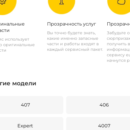
инальные
Прозрачность услуг
Прозрачн
асти
Вы точно будете знать,
Забудьте 
какие именно запасные
сюрпризах
с использует
части и работы входят в
получить 
о оригинальные
каждый сервисный пакет.
информац
сти
сервису ещ
начнутся р
гие модели
407
406
Expert
4007