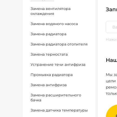
Замена вентилятора
Зап
охлаждения
Замена водяного насоса
Замена радиатора
Нажим
Замена радиатора отопителя
Замена термостата
Наш
Устранение течи антифриза
Мы за
Промывка радиатора
цели
Замена антифриза
ремо
толь
Замена расширительного
бачка
Замена датчика температуры