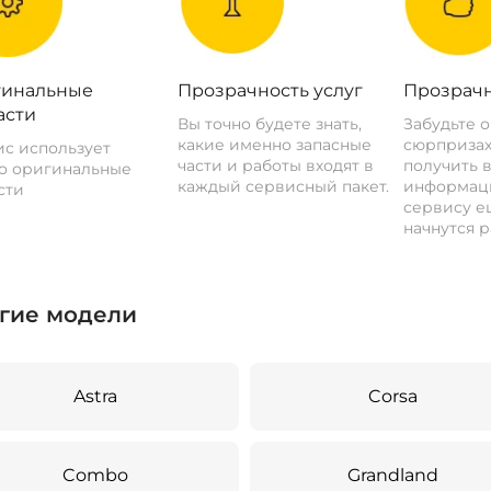
инальные
Прозрачность услуг
Прозрачн
асти
Вы точно будете знать,
Забудьте 
какие именно запасные
сюрпризах
с использует
части и работы входят в
получить 
о оригинальные
каждый сервисный пакет.
информац
сти
сервису ещ
начнутся р
гие модели
Astra
Corsa
Combo
Grandland