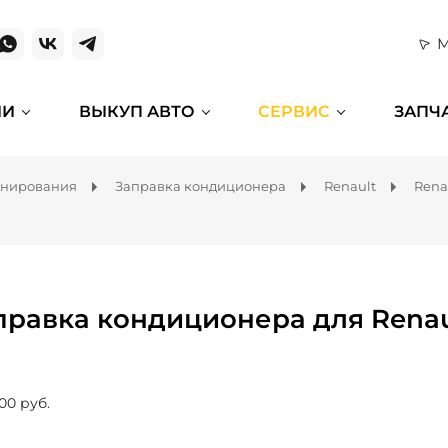
М
ИИ
ВЫКУП АВТО
СЕРВИС
ЗАПЧ
онирования
Заправка кондиционера
Renault
Rena
правка кондиционера для Renau
00 руб.