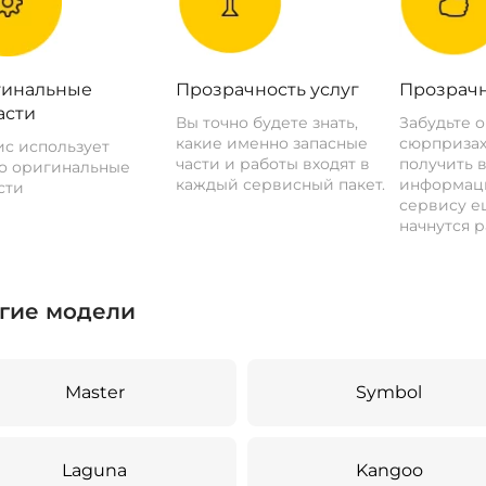
инальные
Прозрачность услуг
Прозрачн
асти
Вы точно будете знать,
Забудьте 
какие именно запасные
сюрпризах
с использует
части и работы входят в
получить 
о оригинальные
каждый сервисный пакет.
информац
сти
сервису ещ
начнутся р
гие модели
Master
Symbol
Laguna
Kangoo