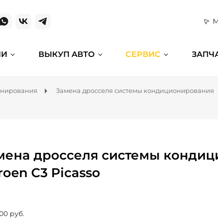
М
ИИ
ВЫКУП АВТО
СЕРВИС
ЗАПЧ
онирования
Замена дросселя системы кондиционирования
мена дросселя системы кондиц
roen C3 Picasso
00 руб.