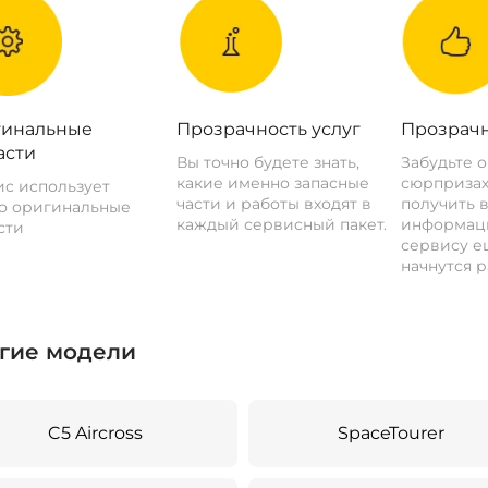
инальные
Прозрачность услуг
Прозрачн
асти
Вы точно будете знать,
Забудьте 
какие именно запасные
сюрпризах
с использует
части и работы входят в
получить 
о оригинальные
каждый сервисный пакет.
информац
сти
сервису ещ
начнутся р
гие модели
C5 Aircross
SpaceTourer