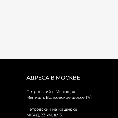
АДРЕСА В МОСКВЕ
Петровский в Мытищах
Мытищи, Волковское шоссе 17/1
Петровский на Каширке
МКАД, 23 км, вл 3