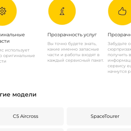
инальные
Прозрачность услуг
Прозрачн
асти
Вы точно будете знать,
Забудьте 
какие именно запасные
сюрпризах
с использует
части и работы входят в
получить 
о оригинальные
каждый сервисный пакет.
информац
сти
сервису ещ
начнутся р
гие модели
C5 Aircross
SpaceTourer