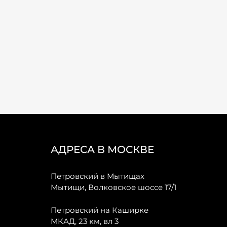
АДРЕСА В МОСКВЕ
Петровский в Мытищах
Мытищи, Волковское шоссе 17/1
Петровский на Каширке
МКАД, 23 км, вл 3