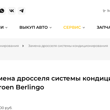
М
ИИ
ВЫКУП АВТО
СЕРВИС
ЗАПЧ
онирования
Замена дросселя системы кондиционирования
мена дросселя системы кондиц
roen Berlingo
00 руб.