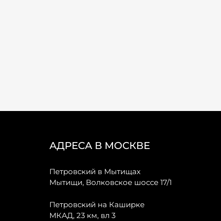
АДРЕСА В МОСКВЕ
Петровский в Мытищах
Мытищи, Волковское шоссе 17/1
Петровский на Каширке
МКАД, 23 км, вл 3