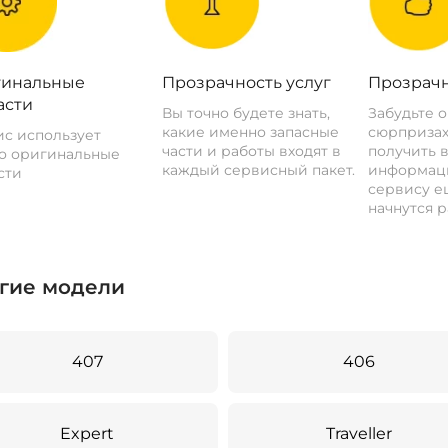
инальные
Прозрачность услуг
Прозрачн
асти
Вы точно будете знать,
Забудьте 
какие именно запасные
сюрпризах
с использует
части и работы входят в
получить 
о оригинальные
каждый сервисный пакет.
информац
сти
сервису ещ
начнутся р
гие модели
407
406
Expert
Traveller