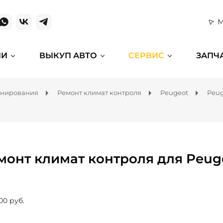
М
ИИ
ВЫКУП АВТО
СЕРВИС
ЗАПЧ
онирования
Ремонт климат контроля
Peugeot
Peug
монт климат контроля для Peug
00 руб.