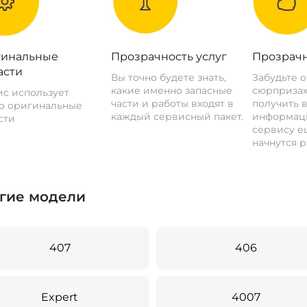
инальные
Прозрачность услуг
Прозрачн
асти
Вы точно будете знать,
Забудьте 
какие именно запасные
сюрпризах
с использует
части и работы входят в
получить 
о оригинальные
каждый сервисный пакет.
информац
сти
сервису ещ
начнутся р
гие модели
407
406
Expert
4007