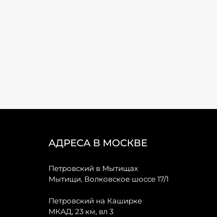
АДРЕСА В МОСКВЕ
Петровский в Мытищах
Мытищи, Волковское шоссе 17/1
Петровский на Каширке
МКАД, 23 км, вл 3