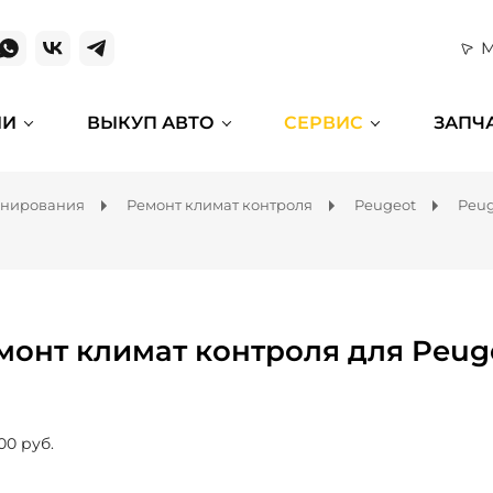
М
ИИ
ВЫКУП АВТО
СЕРВИС
ЗАПЧ
онирования
Ремонт климат контроля
Peugeot
Peug
монт климат контроля для Peug
00 руб.