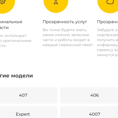
инальные
Прозрачность услуг
Прозрачн
асти
Вы точно будете знать,
Забудьте 
какие именно запасные
сюрпризах
с использует
части и работы входят в
получить 
о оригинальные
каждый сервисный пакет.
информац
сти
сервису ещ
начнутся р
гие модели
407
406
Expert
4007