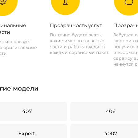
инальные
Прозрачность услуг
Прозрачн
асти
Вы точно будете знать,
Забудьте 
какие именно запасные
сюрпризах
с использует
части и работы входят в
получить 
о оригинальные
каждый сервисный пакет.
информац
сти
сервису ещ
начнутся р
гие модели
407
406
Expert
4007