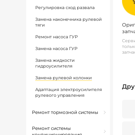
Регулировка сход развала
Замена наконечника рулевой
Ориг
тяги
запч
Ремонт насоса ГУР
Серви
тольк
Замена насоса ГУР
запча
Замена жидкости
гидроусилителя
Замена рулевой колонки
Дру
Адаптация электроусилителя
рулевого управления
Ремонт тормозной системы
Ремонт системы
кондиционирования