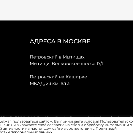
АДРЕСА В МОСКВЕ
Петровский в Мытищах
Мытищи, Волковское шоссе 17/1
Петровский на Каширке
МКАД, 23 км, вл 3
, JAECOO, GAC, Forthing, Citroёn, Peugeot, Opel и Renault в Санкт-
олжая пользоваться сайтом, Вы принимаете условия Пользовательско
шения и выражаете своё согласие на сбор и обработку информации о
 активности на настоящем сайте в соответствии с
Политикой
ботки персональных данных