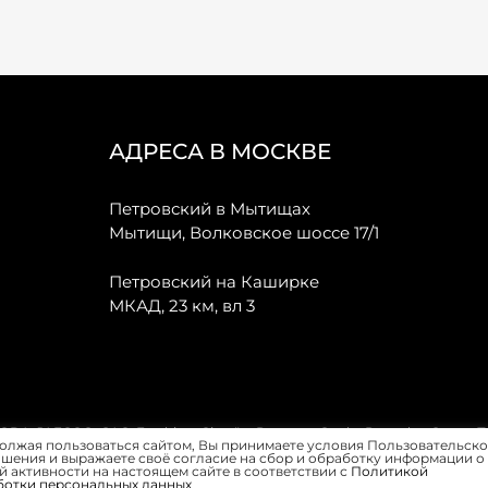
АДРЕСА В МОСКВЕ
Петровский в Мытищах
Мытищи, Волковское шоссе 17/1
Петровский на Каширке
МКАД, 23 км, вл 3
, JAECOO, GAC, Forthing, Citroёn, Peugeot, Opel и Renault в Санкт-
олжая пользоваться сайтом, Вы принимаете условия Пользовательско
шения и выражаете своё согласие на сбор и обработку информации о
 активности на настоящем сайте в соответствии с
Политикой
ботки персональных данных