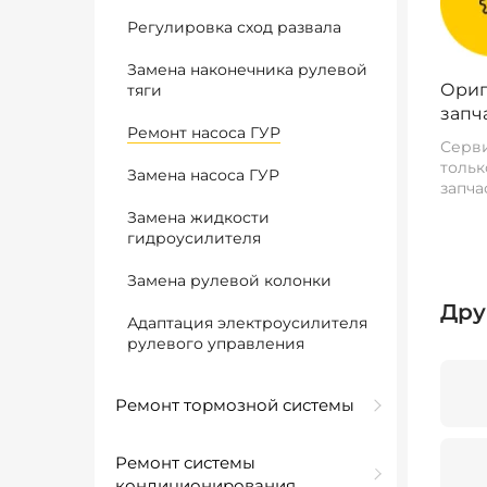
Регулировка сход развала
Замена наконечника рулевой
Ориг
тяги
запч
Ремонт насоса ГУР
Серви
тольк
Замена насоса ГУР
запча
Замена жидкости
гидроусилителя
Замена рулевой колонки
Дру
Адаптация электроусилителя
рулевого управления
Ремонт тормозной системы
Ремонт системы
кондиционирования