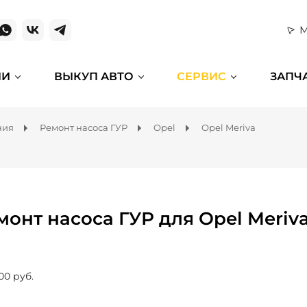
М
ИИ
ВЫКУП АВТО
СЕРВИС
ЗАПЧ
ния
Ремонт насоса ГУР
Opel
Opel Meriva
монт насоса ГУР для Opel Meriv
00 руб.