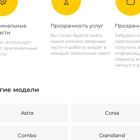
инальные
Прозрачность услуг
Прозрачн
асти
Вы точно будете знать,
Забудьте 
какие именно запасные
сюрпризах
с использует
части и работы входят в
получить 
о оригинальные
каждый сервисный пакет.
информац
сти
сервису ещ
начнутся р
гие модели
Astra
Corsa
Combo
Grandland