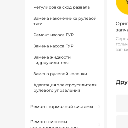
Регулировка сход развала
Замена наконечника рулевой
Ориг
тяги
запч
Ремонт насоса ГУР
Серви
тольк
Замена насоса ГУР
запча
Замена жидкости
гидроусилителя
Замена рулевой колонки
Дру
Адаптация электроусилителя
рулевого управления
Ремонт тормозной системы
Ремонт системы
кондиционирования