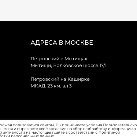
АДРЕСА В МОСКВЕ
Петровский в Мытищах
Мытищи, Волковское шоссе 17/1
Петровский на Каширке
МКАД, 23 км, вл 3
, JAECOO, GAC, Forthing, Citroёn, Peugeot, Opel и Renault в Санкт-
олжая пользоваться сайтом, Вы принимаете условия Пользовательско
шения и выражаете своё согласие на сбор и обработку информации о
 активности на настоящем сайте в соответствии с
Политикой
ботки персональных данных