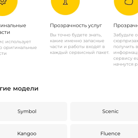
инальные
Прозрачность услуг
Прозрачн
асти
Вы точно будете знать,
Забудьте 
какие именно запасные
сюрпризах
с использует
части и работы входят в
получить 
о оригинальные
каждый сервисный пакет.
информац
сти
сервису ещ
начнутся р
гие модели
Symbol
Scenic
Kangoo
Fluence