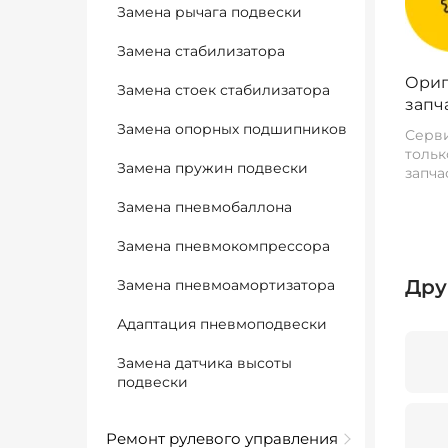
Замена рычага подвески
Замена стабилизатора
Ориг
Замена стоек стабилизатора
запч
Замена опорных подшипников
Серви
тольк
Замена пружин подвески
запча
Замена пневмобаллона
Замена пневмокомпрессора
Дру
Замена пневмоамортизатора
Адаптация пневмоподвески
Замена датчика высоты
подвески
Ремонт рулевого управления