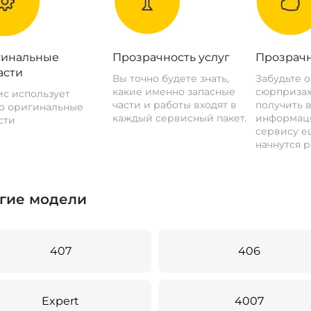
инальные
Прозрачность услуг
Прозрачн
асти
Вы точно будете знать,
Забудьте 
какие именно запасные
сюрпризах
с использует
части и работы входят в
получить 
о оригинальные
каждый сервисный пакет.
информац
сти
сервису ещ
начнутся р
гие модели
407
406
Expert
4007