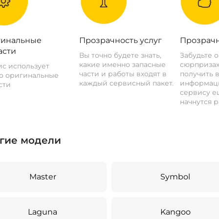
инальные
Прозрачность услуг
Прозрачн
асти
Вы точно будете знать,
Забудьте 
какие именно запасные
сюрпризах
с использует
части и работы входят в
получить 
о оригинальные
каждый сервисный пакет.
информац
сти
сервису ещ
начнутся р
гие модели
Master
Symbol
Laguna
Kangoo