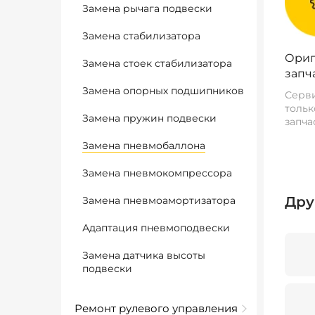
Замена рычага подвески
Замена стабилизатора
Ориг
Замена стоек стабилизатора
запч
Замена опорных подшипников
Серви
тольк
Замена пружин подвески
запча
Замена пневмобаллона
Замена пневмокомпрессора
Дру
Замена пневмоамортизатора
Адаптация пневмоподвески
Замена датчика высоты
подвески
Ремонт рулевого управления