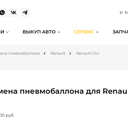
М
ИИ
ВЫКУП АВТО
СЕРВИС
ЗАПЧ
ена пневмобаллона
Renault
Renault Clio
мена пневмобаллона для Renault
00 руб.