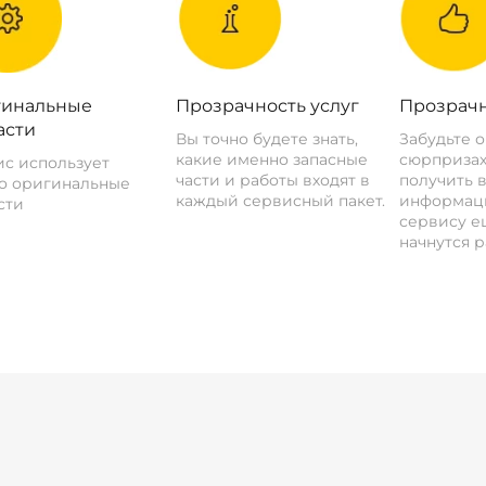
инальные
Прозрачность услуг
Прозрачн
асти
Вы точно будете знать,
Забудьте 
какие именно запасные
сюрпризах
с использует
части и работы входят в
получить 
о оригинальные
каждый сервисный пакет.
информац
сти
сервису ещ
начнутся р