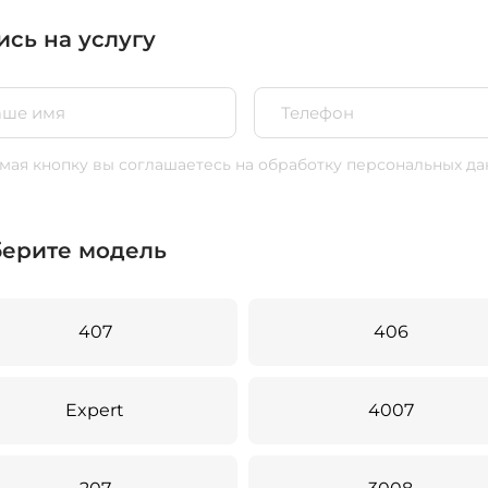
ись на услугу
ая кнопку вы соглашаетесь
на обработку персональных да
ерите модель
407
406
Expert
4007