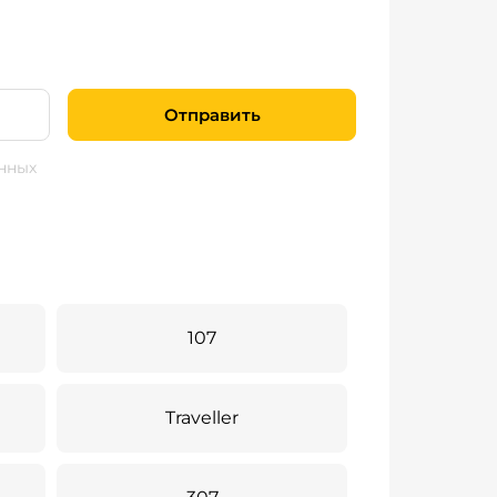
Отправить
нных
107
Traveller