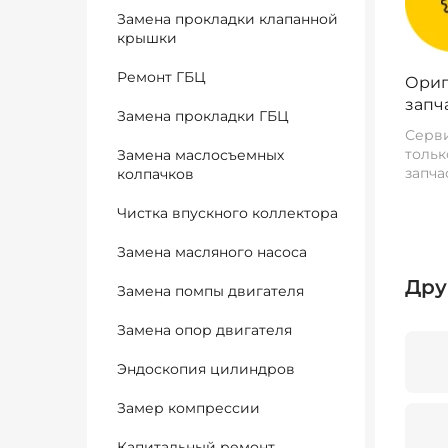
Замена прокладки клапанной
крышки
Ремонт ГБЦ
Ориг
запч
Замена прокладки ГБЦ
Серви
тольк
Замена маслосъемных
запча
колпачков
Чистка впускного коллектора
Замена масляного насоса
Дру
Замена помпы двигателя
Замена опор двигателя
Эндоскопия цилиндров
Замер компрессии
Капитальный ремонт