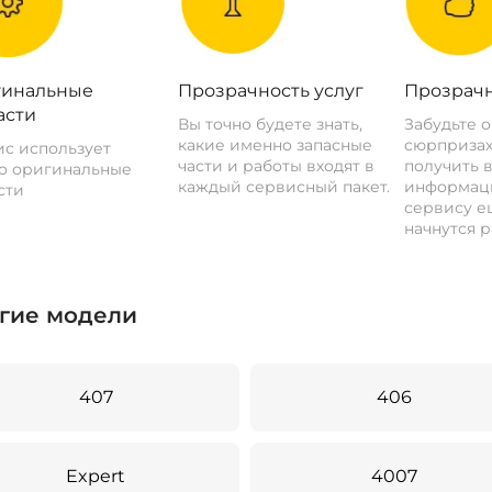
инальные
Прозрачность услуг
Прозрачн
асти
Вы точно будете знать,
Забудьте 
какие именно запасные
сюрпризах
с использует
части и работы входят в
получить 
о оригинальные
каждый сервисный пакет.
информац
сти
сервису ещ
начнутся р
гие модели
407
406
Expert
4007