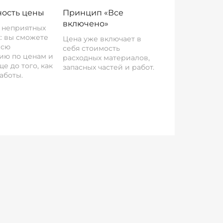
ость цены
Принцип «Все
включено»
о неприятных
: вы сможете
Цена уже включает в
всю
себя стоимость
ию по ценам и
расходных материалов,
е до того, как
запасных частей и работ.
аботы.