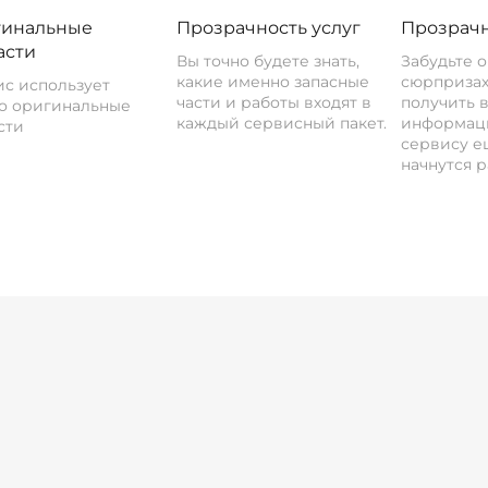
инальные
Прозрачность услуг
Прозрачн
асти
Вы точно будете знать,
Забудьте 
какие именно запасные
сюрпризах
с использует
части и работы входят в
получить 
о оригинальные
каждый сервисный пакет.
информац
сти
сервису ещ
начнутся р