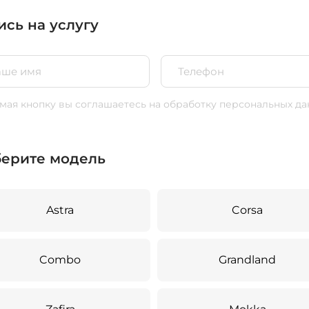
ись на услугу
ая кнопку вы соглашаетесь
на обработку персональных да
ерите модель
Astra
Corsa
Combo
Grandland