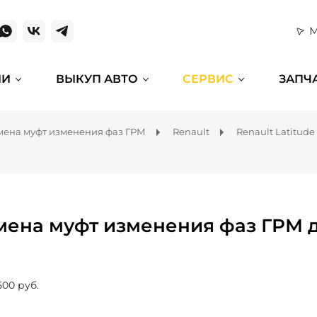
М
ИИ
ВЫКУП АВТО
СЕРВИС
ЗАПЧ
мена муфт изменения фаз ГРМ
Renault
Renault Latitude
мена муфт изменения фаз ГРМ дл
500 руб.