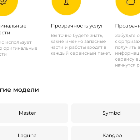
инальные
Прозрачность услуг
Прозрачн
асти
Вы точно будете знать,
Забудьте 
какие именно запасные
сюрпризах
с использует
части и работы входят в
получить 
о оригинальные
каждый сервисный пакет.
информац
сти
сервису ещ
начнутся р
гие модели
Master
Symbol
Laguna
Kangoo