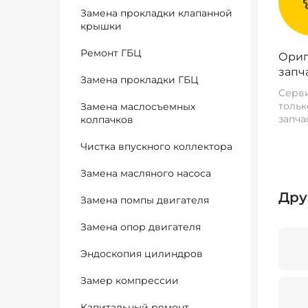
Замена прокладки клапанной
крышки
Ремонт ГБЦ
Ориг
запч
Замена прокладки ГБЦ
Серви
тольк
Замена маслосъемных
запча
колпачков
Чистка впускного коллектора
Замена масляного насоса
Дру
Замена помпы двигателя
Замена опор двигателя
Эндоскопия цилиндров
Замер компрессии
Капитальный ремонт