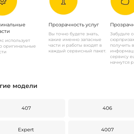
инальные
Прозрачность услуг
Прозрачн
асти
Вы точно будете знать,
Забудьте 
какие именно запасные
сюрпризах
с использует
части и работы входят в
получить 
о оригинальные
каждый сервисный пакет.
информац
сти
сервису ещ
начнутся р
гие модели
407
406
Expert
4007