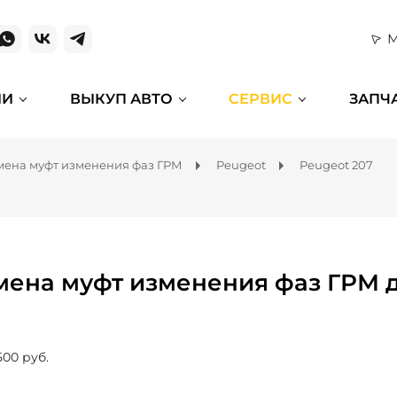
М
ИИ
ВЫКУП АВТО
СЕРВИС
ЗАПЧ
мена муфт изменения фаз ГРМ
Peugeot
Peugeot 207
мена муфт изменения фаз ГРМ д
500 руб.