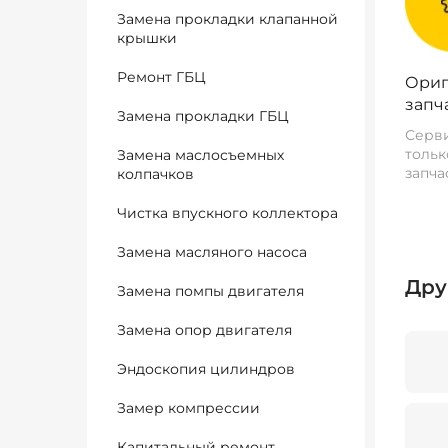
Замена прокладки клапанной
крышки
Ремонт ГБЦ
Ориг
запч
Замена прокладки ГБЦ
Серви
тольк
Замена маслосъемных
запча
колпачков
Чистка впускного коллектора
Замена масляного насоса
Дру
Замена помпы двигателя
Замена опор двигателя
Эндоскопия цилиндров
Замер компрессии
Капитальный ремонт