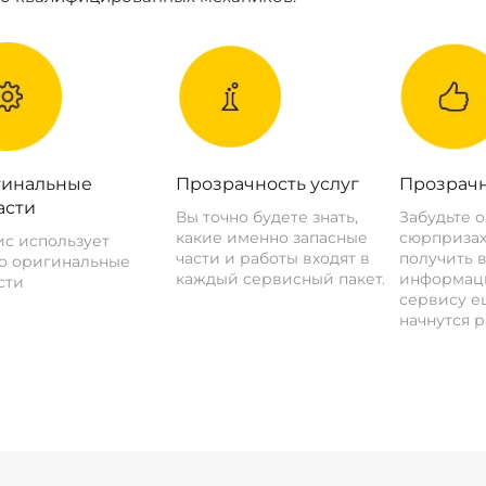
инальные
Прозрачность услуг
Прозрачн
асти
Вы точно будете знать,
Забудьте 
какие именно запасные
сюрпризах
с использует
части и работы входят в
получить 
о оригинальные
каждый сервисный пакет.
информац
сти
сервису ещ
начнутся р