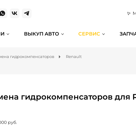
М
ИИ
ВЫКУП АВТО
СЕРВИС
ЗАПЧ
мена гидрокомпенсаторов
Renault
мена гидрокомпенсаторов для R
000 руб.