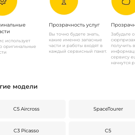
инальные
Прозрачность услуг
Прозрачн
асти
Вы точно будете знать,
Забудьте 
какие именно запасные
сюрпризах
с использует
части и работы входят в
получить 
о оригинальные
каждый сервисный пакет.
информац
сти
сервису ещ
начнутся р
гие модели
C5 Aircross
SpaceTourer
C3 Picasso
C5