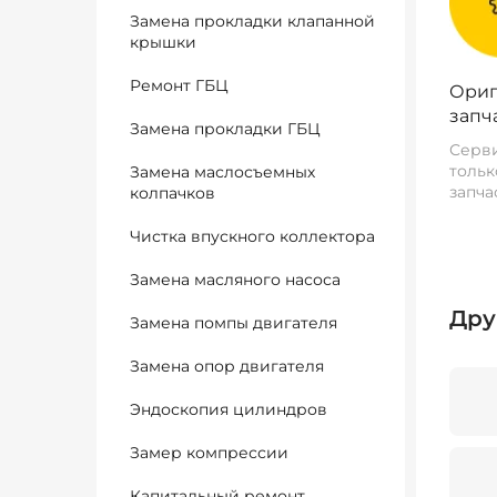
Замена прокладки клапанной
крышки
Ремонт ГБЦ
Ориг
запч
Замена прокладки ГБЦ
Серви
тольк
Замена маслосъемных
запча
колпачков
Чистка впускного коллектора
Замена масляного насоса
Дру
Замена помпы двигателя
Замена опор двигателя
Эндоскопия цилиндров
Замер компрессии
Капитальный ремонт