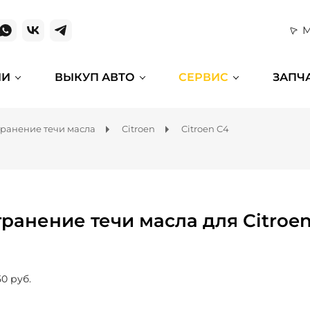
М
ИИ
ВЫКУП АВТО
СЕРВИС
ЗАПЧ
транение течи масла
Citroen
Citroen C4
транение течи масла для Citroe
50 руб.