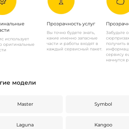
инальные
Прозрачность услуг
Прозрачн
асти
Вы точно будете знать,
Забудьте 
какие именно запасные
сюрпризах
с использует
части и работы входят в
получить 
о оригинальные
каждый сервисный пакет.
информац
сти
сервису ещ
начнутся р
гие модели
Master
Symbol
Laguna
Kangoo