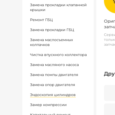
Замена прокладки клапанной
крышки
Ремонт ГБЦ
Ориг
запч
Замена прокладки ГБЦ
Серви
тольк
Замена маслосъемных
запча
колпачков
Чистка впускного коллектора
Замена масляного насоса
Дру
Замена помпы двигателя
Замена опор двигателя
Эндоскопия цилиндров
Замер компрессии
Капитальный ремонт