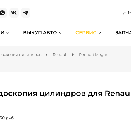
М
ИИ
ВЫКУП АВТО
СЕРВИС
ЗАПЧ
доскопия цилиндров
Renault
Renault Megan
доскопия цилиндров для Renau
50 руб.