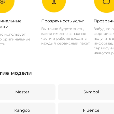
инальные
Прозрачность услуг
Прозрачн
асти
Вы точно будете знать,
Забудьте 
какие именно запасные
сюрпризах
с использует
части и работы входят в
получить 
о оригинальные
каждый сервисный пакет.
информац
сти
сервису ещ
начнутся р
гие модели
Master
Symbol
Kangoo
Fluence