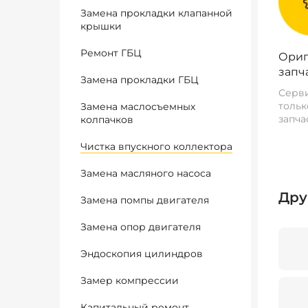
Замена прокладки клапанной
крышки
Ремонт ГБЦ
Ориг
запч
Замена прокладки ГБЦ
Серви
тольк
Замена маслосъемных
запча
колпачков
Чистка впускного коллектора
Замена масляного насоса
Дру
Замена помпы двигателя
Замена опор двигателя
Эндоскопия цилиндров
Замер компрессии
Капитальный ремонт