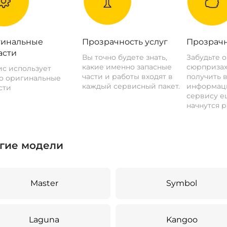
инальные
Прозрачность услуг
Прозрачн
асти
Вы точно будете знать,
Забудьте 
какие именно запасные
сюрпризах
с использует
части и работы входят в
получить 
о оригинальные
каждый сервисный пакет.
информац
сти
сервису ещ
начнутся р
гие модели
Master
Symbol
Laguna
Kangoo