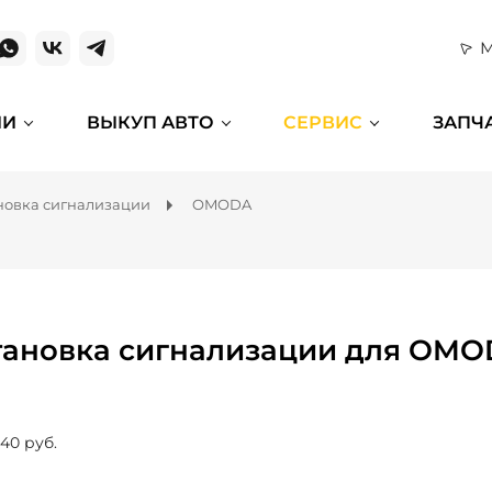
М
ИИ
ВЫКУП АВТО
СЕРВИС
ЗАПЧ
новка сигнализации
OMODA
тановка сигнализации для OMO
640 руб.