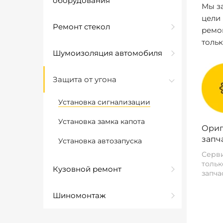
оборудования
Мы за
цели
Ремонт стекол
ремо
толь
Шумоизоляция автомобиля
Защита от угона
Установка сигнализации
Установка замка капота
Ориг
запч
Установка автозапуска
Серви
тольк
Кузовной ремонт
запча
Шиномонтаж