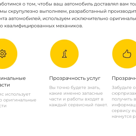
ботимся о том, чтобы ваш автомобиль доставлял вам то
 мы скрупулезно выполняем, разработанный производит
нта автомобилей, используем исключительно оригиналь
ко квалифицированных механиков.
инальные
Прозрачность услуг
Прозрачн
асти
Вы точно будете знать,
Забудьте 
какие именно запасные
сюрпризах
с использует
части и работы входят в
получить 
о оригинальные
каждый сервисный пакет.
информац
сти
сервису ещ
начнутся р