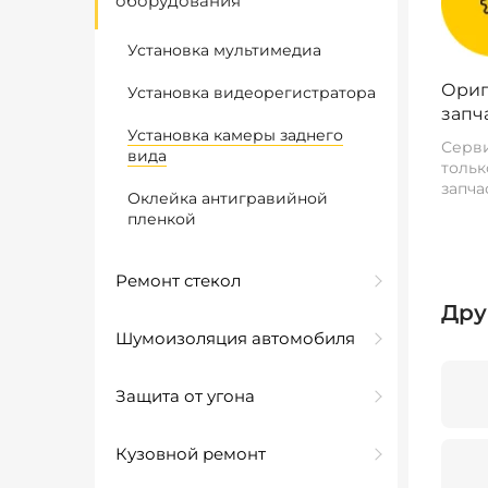
оборудования
Установка мультимедиа
Ориг
Установка видеорегистратора
запч
Установка камеры заднего
Серви
вида
тольк
запча
Оклейка антигравийной
пленкой
Ремонт стекол
Дру
Шумоизоляция автомобиля
Защита от угона
Кузовной ремонт