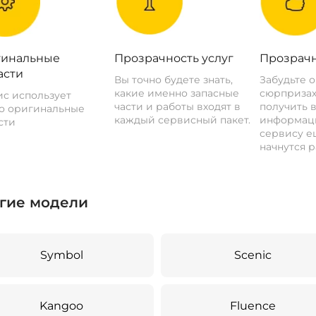
инальные
Прозрачность услуг
Прозрачн
асти
Вы точно будете знать,
Забудьте 
какие именно запасные
сюрпризах
с использует
части и работы входят в
получить 
о оригинальные
каждый сервисный пакет.
информац
сти
сервису ещ
начнутся р
гие модели
Symbol
Scenic
Kangoo
Fluence