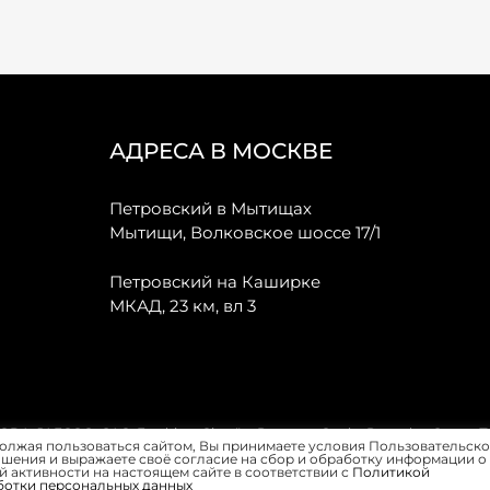
АДРЕСА В МОСКВЕ
Петровский в Мытищах
Мытищи, Волковское шоссе 17/1
Петровский на Каширке
МКАД, 23 км, вл 3
, JAECOO, GAC, Forthing, Citroёn, Peugeot, Opel и Renault в Санкт-
олжая пользоваться сайтом, Вы принимаете условия Пользовательско
шения и выражаете своё согласие на сбор и обработку информации о
 активности на настоящем сайте в соответствии с
Политикой
ботки персональных данных