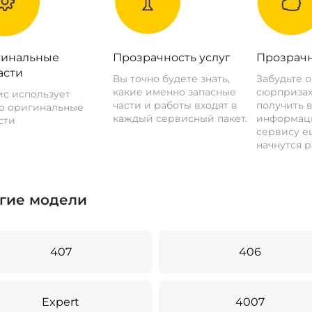
инальные
Прозрачность услуг
Прозрачн
асти
Вы точно будете знать,
Забудьте 
какие именно запасные
сюрпризах
с использует
части и работы входят в
получить 
о оригинальные
каждый сервисный пакет.
информац
сти
сервису ещ
начнутся р
гие модели
407
406
Expert
4007