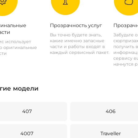
инальные
Прозрачность услуг
Прозрачн
асти
Вы точно будете знать,
Забудьте 
какие именно запасные
сюрпризах
с использует
части и работы входят в
получить 
о оригинальные
каждый сервисный пакет.
информац
сти
сервису ещ
начнутся р
гие модели
407
406
4007
Traveller