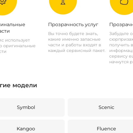
инальные
Прозрачность услуг
Прозрачн
асти
Вы точно будете знать,
Забудьте 
какие именно запасные
сюрпризах
с использует
части и работы входят в
получить 
о оригинальные
каждый сервисный пакет.
информац
сти
сервису ещ
начнутся р
гие модели
Symbol
Scenic
Kangoo
Fluence