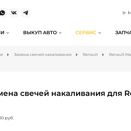
М
ИИ
ВЫКУП АВТО
СЕРВИС
ЗАПЧ
ие
Замена свечей накаливания
Renault
Renault Ma
мена свечей накаливания для Re
00 руб.