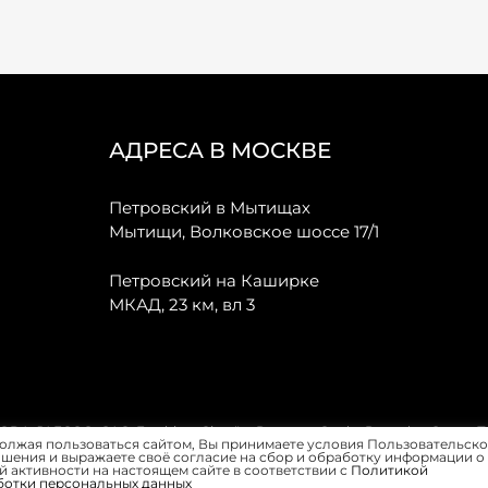
АДРЕСА В МОСКВЕ
Петровский в Мытищах
Мытищи, Волковское шоссе 17/1
Петровский на Каширке
МКАД, 23 км, вл 3
, JAECOO, GAC, Forthing, Citroёn, Peugeot, Opel и Renault в Санкт-
олжая пользоваться сайтом, Вы принимаете условия Пользовательско
шения и выражаете своё согласие на сбор и обработку информации о
 активности на настоящем сайте в соответствии с
Политикой
ботки персональных данных