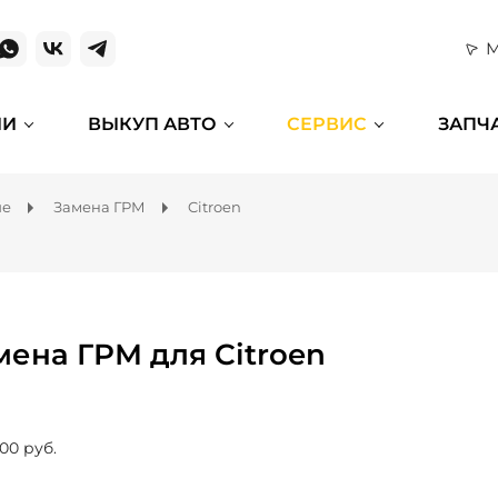
М
ИИ
ВЫКУП АВТО
СЕРВИС
ЗАПЧ
ие
Замена ГРМ
Citroen
мена ГРМ для Citroen
00 руб.