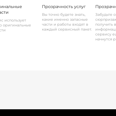
инальные
Прозрачность услуг
Прозрачн
асти
Вы точно будете знать,
Забудьте 
какие именно запасные
сюрпризах
с использует
части и работы входят в
получить 
о оригинальные
каждый сервисный пакет.
информац
сти
сервису ещ
начнутся р