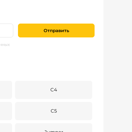
Отправить
нных
C4
C5