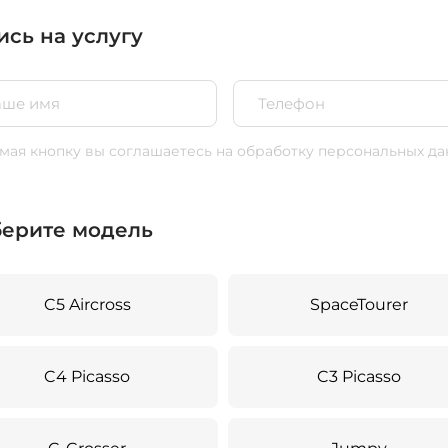
ись на услугу
ая кнопку вы соглашаетесь
на обработку персональных да
ерите модель
C5 Aircross
SpaceTourer
C4 Picasso
C3 Picasso