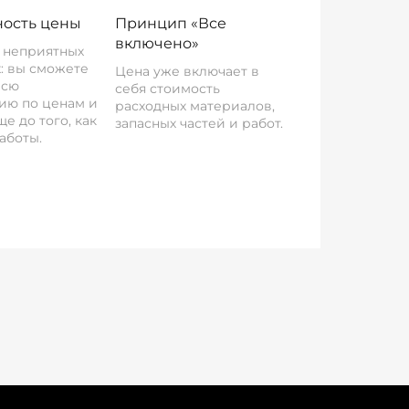
ость цены
Принцип «Все
включено»
о неприятных
: вы сможете
Цена уже включает в
всю
себя стоимость
ию по ценам и
расходных материалов,
е до того, как
запасных частей и работ.
аботы.