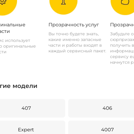
инальные
Прозрачность услуг
Прозрачн
асти
Вы точно будете знать,
Забудьте 
какие именно запасные
сюрпризах
с использует
части и работы входят в
получить 
о оригинальные
каждый сервисный пакет.
информац
сти
сервису ещ
начнутся р
гие модели
407
406
Expert
4007