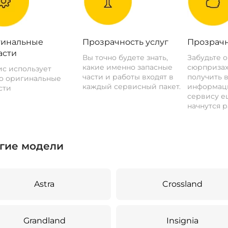
инальные
Прозрачность услуг
Прозрачн
асти
Вы точно будете знать,
Забудьте 
какие именно запасные
сюрпризах
с использует
части и работы входят в
получить 
о оригинальные
каждый сервисный пакет.
информац
сти
сервису ещ
начнутся р
гие модели
Astra
Crossland
Grandland
Insignia