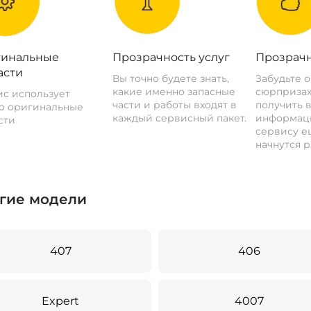
инальные
Прозрачность услуг
Прозрачн
асти
Вы точно будете знать,
Забудьте 
какие именно запасные
сюрпризах
с использует
части и работы входят в
получить 
о оригинальные
каждый сервисный пакет.
информац
сти
сервису ещ
начнутся р
гие модели
407
406
Expert
4007