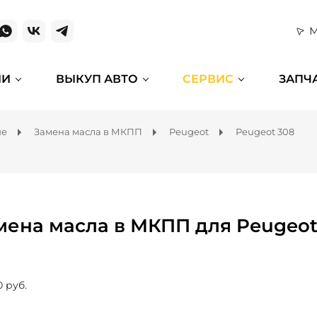
М
ИИ
ВЫКУП АВТО
СЕРВИС
ЗАПЧ
ие
Замена масла в МКПП
Peugeot
Peugeot 308
мена масла в МКПП для Peugeot
0 руб.