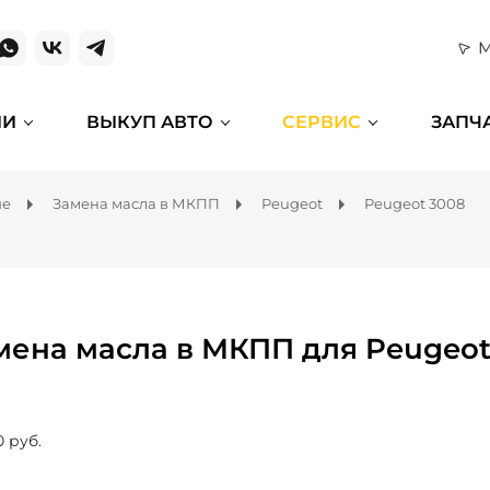
М
ИИ
ВЫКУП АВТО
СЕРВИС
ЗАПЧ
ие
Замена масла в МКПП
Peugeot
Peugeot 3008
мена масла в МКПП для Peugeot
0 руб.