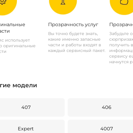
инальные
Прозрачность услуг
Прозрачн
асти
Вы точно будете знать,
Забудьте 
какие именно запасные
сюрпризах
с использует
части и работы входят в
получить 
о оригинальные
каждый сервисный пакет.
информац
сти
сервису ещ
начнутся р
гие модели
407
406
Expert
4007