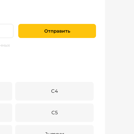
Отправить
нных
C4
C5