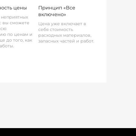
ость цены
Принцип «Все
включено»
о неприятных
: вы сможете
Цена уже включает в
всю
себя стоимость
ию по ценам и
расходных материалов,
е до того, как
запасных частей и работ.
аботы.