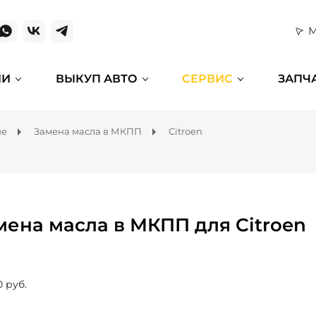
М
ИИ
ВЫКУП АВТО
СЕРВИС
ЗАПЧ
ие
Замена масла в МКПП
Citroen
мена масла в МКПП для Citroen
0 руб.