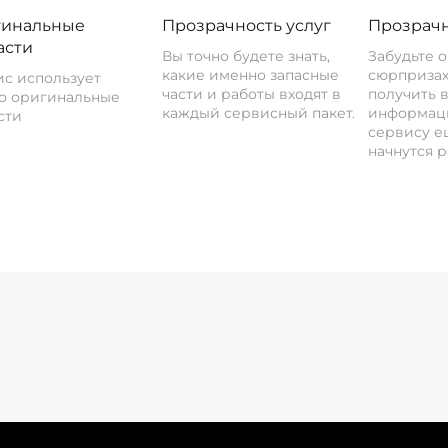
инальные
Прозрачность услуг
Прозрачн
асти
Вы точно будете знать,
Забудьте 
какие именно запасные
сюрпризах
с использует
части и работы входят в
получить 
о оригинальные
каждый сервисный пакет.
информац
сти
сервису ещ
начнутся р