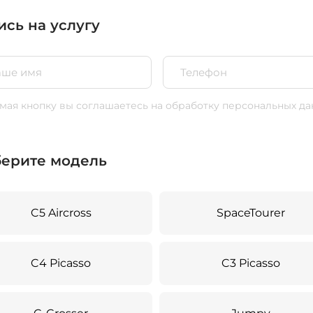
ись на услугу
ая кнопку вы соглашаетесь
на обработку персональных да
ерите модель
C5 Aircross
SpaceTourer
C4 Picasso
C3 Picasso