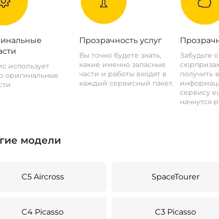
инальные
Прозрачность услуг
Прозрачн
асти
Вы точно будете знать,
Забудьте 
какие именно запасные
сюрпризах
с использует
части и работы входят в
получить 
о оригинальные
каждый сервисный пакет.
информац
сти
сервису ещ
начнутся р
гие модели
C5 Aircross
SpaceTourer
C4 Picasso
C3 Picasso