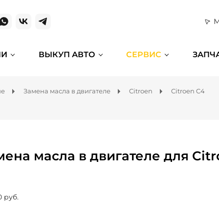
М
ИИ
ВЫКУП АВТО
СЕРВИС
ЗАПЧ
ие
Замена масла в двигателе
Citroen
Citroen C4
мена масла в двигателе для Citr
0 руб.