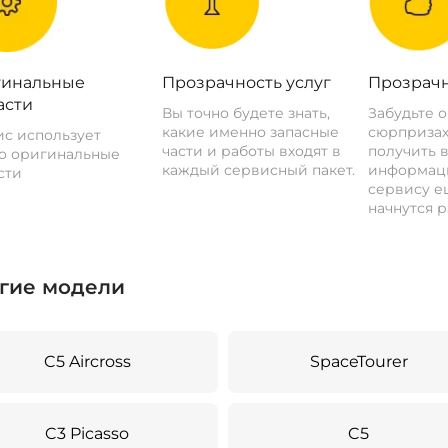
инальные
Прозрачность услуг
Прозрачн
асти
Вы точно будете знать,
Забудьте 
какие именно запасные
сюрпризах
с использует
части и работы входят в
получить 
о оригинальные
каждый сервисный пакет.
информац
сти
сервису ещ
начнутся р
гие модели
C5 Aircross
SpaceTourer
C3 Picasso
C5