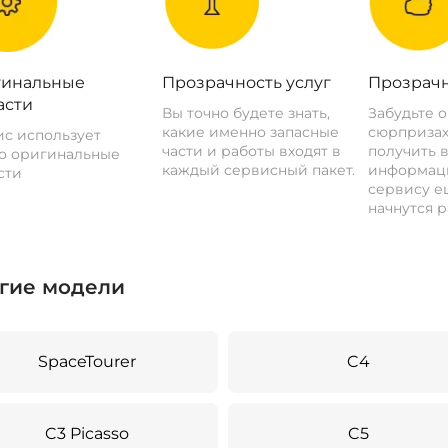
инальные
Прозрачность услуг
Прозрачн
асти
Вы точно будете знать,
Забудьте 
какие именно запасные
сюрпризах
с использует
части и работы входят в
получить 
о оригинальные
каждый сервисный пакет.
информац
сти
сервису ещ
начнутся р
гие модели
SpaceTourer
C4
C3 Picasso
C5