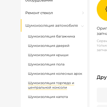
оборудования
Ремонт стекол
Шумоизоляция автомобиля
Ориг
запч
Шумоизоляция багажника
Серви
тольк
Шумоизоляция дверей
запча
Шумоизоляция крыши
Шумоизоляция пола
Шумоизоляция колесных арок
Дру
Шумоизоляция торпедо и
центральной консоли
Шумоизоляция капота