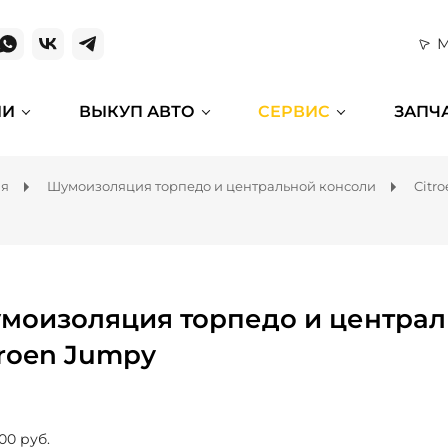
М
ИИ
ВЫКУП АВТО
СЕРВИС
ЗАПЧ
ля
Шумоизоляция торпедо и центральной консоли
Citr
моизоляция торпедо и централ
troen Jumpy
00 руб.