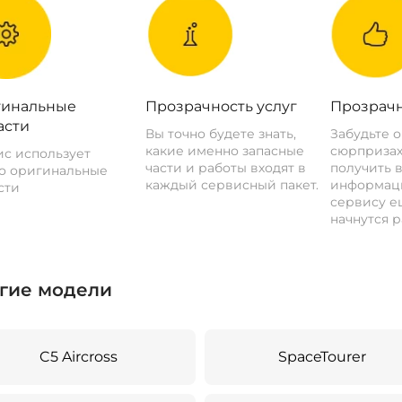
инальные
Прозрачность услуг
Прозрачн
асти
Вы точно будете знать,
Забудьте 
какие именно запасные
сюрпризах
с использует
части и работы входят в
получить 
о оригинальные
каждый сервисный пакет.
информац
сти
сервису ещ
начнутся р
гие модели
C5 Aircross
SpaceTourer